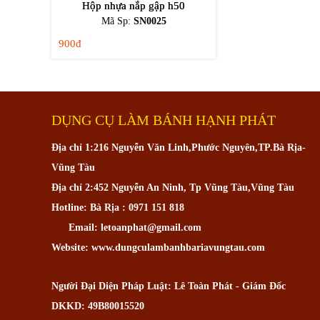
Hộp nhựa nắp gập h50
Mã Sp:
SN0025
900đ
DỤNG CỤ LÀM BÁNH HẠNH PHÁT
Địa chỉ 1:216 Nguyễn Văn Linh,Phước Nguyên,TP.Bà Rịa-
Vũng Tàu
Địa chỉ 2:452 Nguyễn An Ninh, Tp Vũng Tàu,Vũng Tàu
Hotline: Bà Rịa : 0971 151 818
Email: letoanphat@gmail.com
Website: www.dungculambanhbariavungtau.com
Người Đại Diện Pháp Luật: Lê Toàn Phát - Giám Đốc
DKKD: 49B80015520