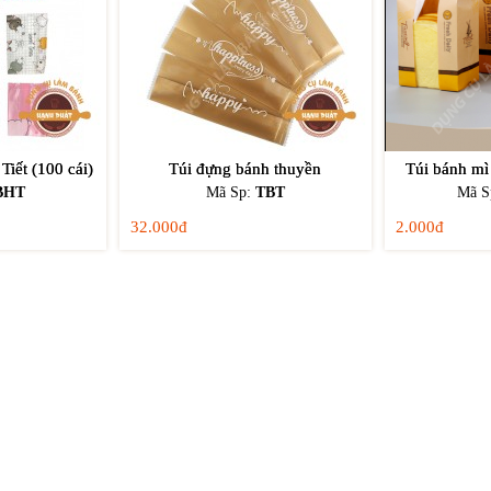
iết (100 cái)
Túi đựng bánh thuyền
Túi bánh m
BHT
Mã Sp:
TBT
Mã S
32.000đ
2.000đ