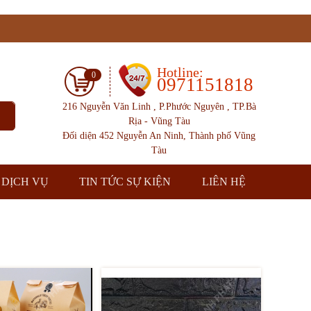
Hotline:
0
0971151818
216 Nguyễn Văn Linh , P.Phước Nguyên , TP.Bà
Rịa - Vũng Tàu
Đối diện 452 Nguyễn An Ninh, Thành phố Vũng
Tàu
DỊCH VỤ
TIN TỨC SỰ KIỆN
LIÊN HỆ