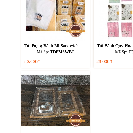
Túi Đựng Bánh Mì Sandwich Bread Cake 100% Healthy
Túi Bánh Quy Họa T
Mã Sp:
TĐBMSWBC
Mã Sp:
T
80.000đ
28.000đ