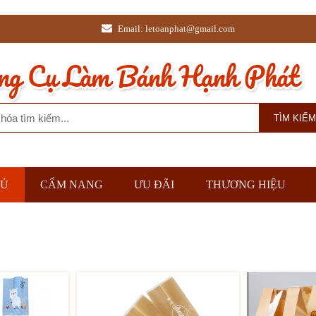
Email: letoanphat@gmail.com
HỦ
CẨM NANG
ƯU ĐÃI
THƯƠNG HIỆU