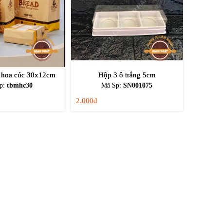
ì hoa cúc 30x12cm
Hộp 3 ô trắng 5cm
p:
tbmhc30
Mã Sp:
SN001075
2.000đ