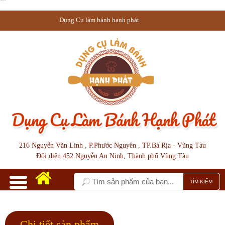
Bộ cutter cắt bột noel 14 chi tiết
Dụng Cụ làm bánh hạnh phát
216 Nguyễn Văn Linh , P.Phước Nguyên , TP.Bà Rịa - Vũng Tàu
Đối diện 452 Nguyễn An Ninh, Thành phố Vũng Tàu
Chi tiết sản phẩm