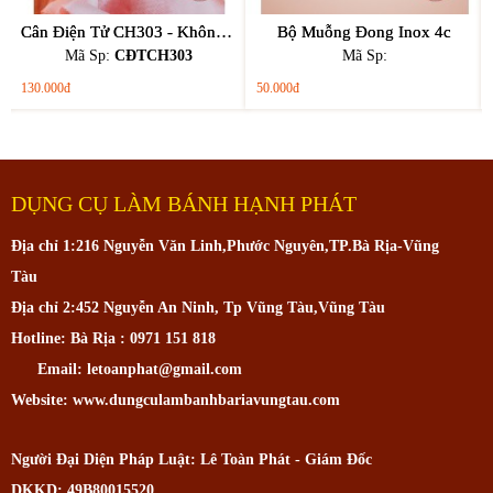
Cân Điện Tử CH303 - Không Đổi Trả - Không Bảo Hành
Bộ Muỗng Đong Inox 4c
Mã Sp:
CĐTCH303
Mã Sp:
130.000đ
50.000đ
DỤNG CỤ LÀM BÁNH HẠNH PHÁT
Địa chỉ 1:216 Nguyễn Văn Linh,Phước Nguyên,TP.Bà Rịa-Vũng
Tàu
Địa chỉ 2:452 Nguyễn An Ninh, Tp Vũng Tàu,Vũng Tàu
Hotline: Bà Rịa : 0971 151 818
Email: letoanphat@gmail.com
Website: www.dungculambanhbariavungtau.com
Người Đại Diện Pháp Luật: Lê Toàn Phát - Giám Đốc
DKKD: 49B80015520