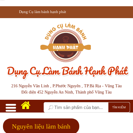
Dụng Cụ làm bánh hạnh phát
Dụng Cụ làm bánh hạnh phát
216 Nguyễn Văn Linh , P.Phước Nguyên , TP.Bà Rịa - Vũng Tàu
Đối diện 452 Nguyễn An Ninh, Thành phố Vũng Tàu
Nguyên liệu làm bánh