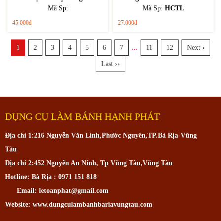
Mã Sp:
Mã Sp:
HCTL
45.000đ
27.000đ
1
2
3
4
5
6
7
...
11
12
Next ›
Last ››
DỤNG CỤ LÀM BÁNH HẠNH PHÁT
Địa chỉ 1:216 Nguyễn Văn Linh,Phước Nguyên,TP.Bà Rịa-Vũng
Tàu
Địa chỉ 2:452 Nguyễn An Ninh, Tp Vũng Tàu,Vũng Tàu
Hotline: Bà Rịa : 0971 151 818
Email: letoanphat@gmail.com
Website: www.dungculambanhbariavungtau.com