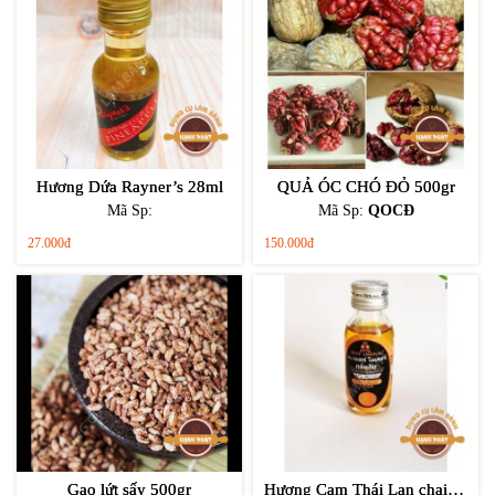
Hương Dứa Rayner’s 28ml
QUẢ ÓC CHÓ ĐỎ 500gr
Mã Sp:
Mã Sp:
QOCĐ
27.000đ
150.000đ
Gạo lứt sấy 500gr
Hương Cam Thái Lan chai 30ml