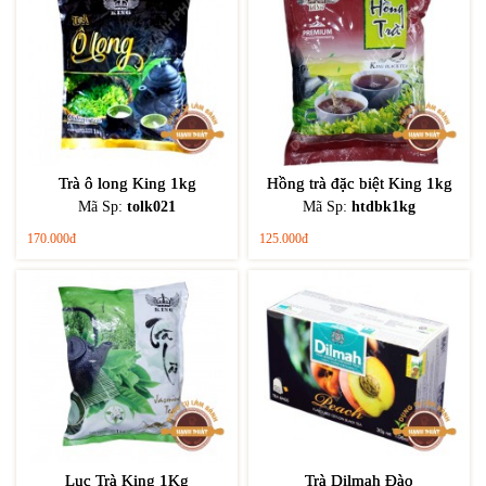
Trà ô long King 1kg
Hồng trà đặc biệt King 1kg
Mã Sp:
tolk021
Mã Sp:
htdbk1kg
170.000đ
125.000đ
Lục Trà King 1Kg
Trà Dilmah Đào