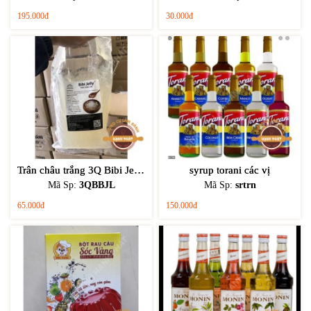
195.000đ
30.000đ
Trân châu trắng 3Q Bibi Jelly túi 2 Kg
syrup torani các vị
Mã Sp:
3QBBJL
Mã Sp:
srtrn
65.000đ
150.000đ