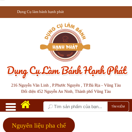
Dụng Cụ làm bánh hạnh phát
Dụng Cụ làm bánh hạnh phát
216 Nguyễn Văn Linh , P.Phước Nguyên , TP.Bà Rịa - Vũng Tàu
Đối diện 452 Nguyễn An Ninh, Thành phố Vũng Tàu
Nguyên liệu pha chế