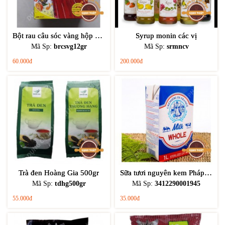
Bột rau câu sóc vàng hộp 10gói 12gr
Syrup monin các vị
Mã Sp:
brcsvg12gr
Mã Sp:
srmncv
60.000đ
200.000đ
Trà đen Hoàng Gia 500gr
Sữa tươi nguyên kem Pháp 1L
Mã Sp:
tdhg500gr
Mã Sp:
3412290001945
55.000đ
35.000đ