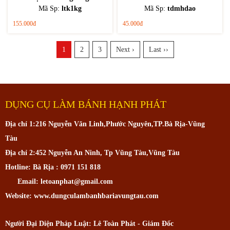
Mã Sp:
ltk1kg
Mã Sp:
tdmhdao
155.000đ
45.000đ
1
2
3
Next ›
Last ››
DỤNG CỤ LÀM BÁNH HẠNH PHÁT
Địa chỉ 1:216 Nguyễn Văn Linh,Phước Nguyên,TP.Bà Rịa-Vũng
Tàu
Địa chỉ 2:452 Nguyễn An Ninh, Tp Vũng Tàu,Vũng Tàu
Hotline: Bà Rịa : 0971 151 818
Email: letoanphat@gmail.com
Website: www.dungculambanhbariavungtau.com
Người Đại Diện Pháp Luật: Lê Toàn Phát - Giám Đốc