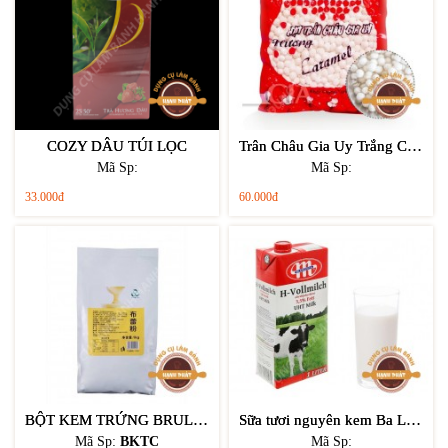
COZY DÂU TÚI LỌC
Trân Châu Gia Uy Trắng Caramel
Mã Sp:
Mã Sp:
33.000đ
60.000đ
BỘT KEM TRỨNG BRULEE
Sữa tươi nguyên kem Ba Lan Mlekovita 1L
Mã Sp:
BKTC
Mã Sp: