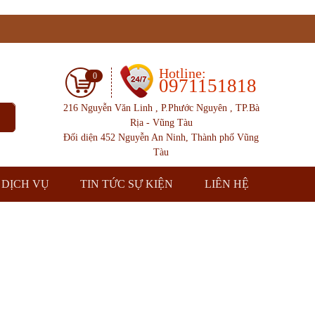
Hotline:
0
0971151818
216 Nguyễn Văn Linh , P.Phước Nguyên , TP.Bà
Rịa - Vũng Tàu
Đối diện 452 Nguyễn An Ninh, Thành phố Vũng
Tàu
DỊCH VỤ
TIN TỨC SỰ KIỆN
LIÊN HỆ