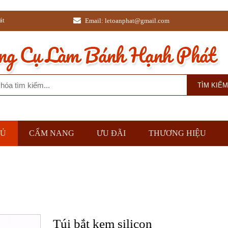
Email: letoanphat@gmail.com
HỦ
CẨM NANG
ƯU ĐÃI
THƯƠNG HIỆU
Túi bắt kem silicon