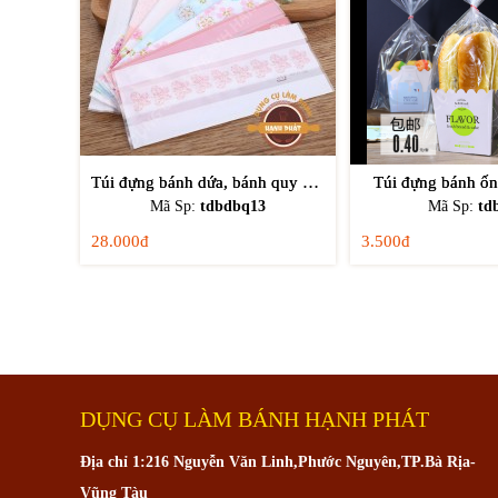
Túi đựng bánh dứa, bánh quy 5.5x13.5
Túi đựng bánh ốn
Mã Sp:
tdbdbq13
Mã Sp:
td
28.000đ
3.500đ
DỤNG CỤ LÀM BÁNH HẠNH PHÁT
Địa chỉ 1:216 Nguyễn Văn Linh,Phước Nguyên,TP.Bà Rịa-
Vũng Tàu