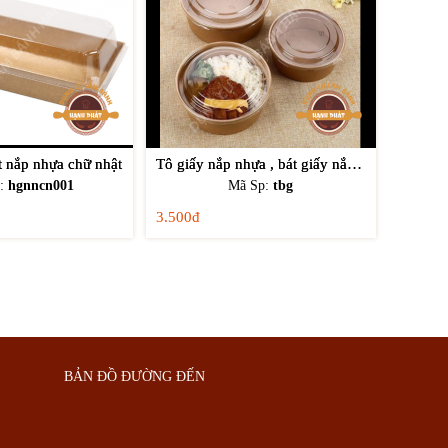
t nắp nhựa chữ nhật
Tô giấy nắp nhựa , bát giấy nắp nhựa
p:
hgnncn001
Mã Sp:
tbg
3.500đ
BẢN ĐỒ ĐƯỜNG ĐẾN