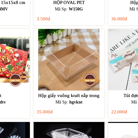
g 15x15x8 cm
HỘP OVAL PET
Hộp
BMV
Mã Sp:
W150G
Mã 
3.500đ
36.000đ
t
Hộp giấy vuông kraft nắp trong
Túi đự
dtv
Mã Sp:
hgvknt
Mã
35.000đ
22.000đ