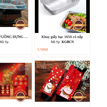
HỘP NHỰA VUÔNG ĐỰNG SUSHI ĐẾ ĐEN HT12
Khay giấy bạc 1650 có nắp
Mã Sp:
Mã Sp:
KGBCN
3.500đ