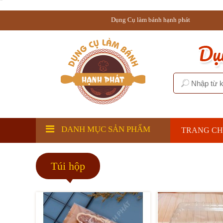
Túi hộp
Dụng Cụ làm bánh hạnh phát
DANH MỤC SẢN PHẨM
TRANG C
Túi hộp