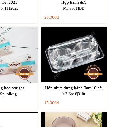
 Tết 2023
Hộp bánh dứa
Sp:
HT2023
Mã Sp:
HBD
25.000đ
ng kẹo nougat
Hộp nhựa đựng bánh Tart 10 cái
 Sp:
tdkng
Mã Sp:
fj310t
15.000đ