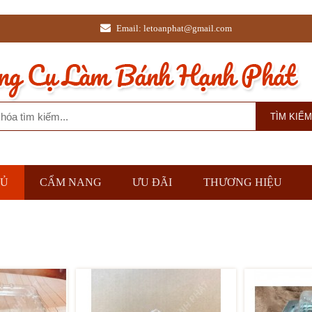
Email: letoanphat@gmail.com
HỦ
CẨM NANG
ƯU ĐÃI
THƯƠNG HIỆU