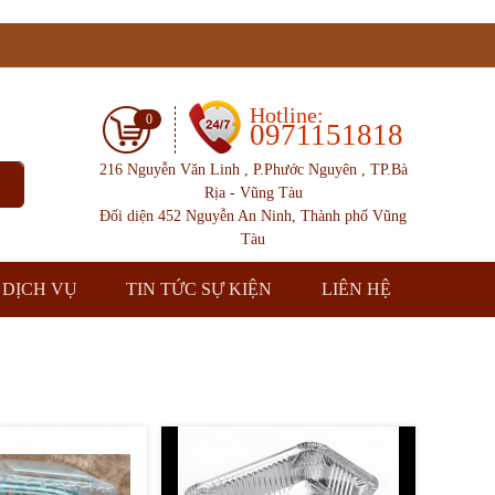
Hotline:
0
0971151818
216 Nguyễn Văn Linh , P.Phước Nguyên , TP.Bà
Rịa - Vũng Tàu
Đối diện 452 Nguyễn An Ninh, Thành phố Vũng
Tàu
DỊCH VỤ
TIN TỨC SỰ KIỆN
LIÊN HỆ