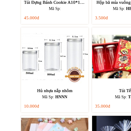
Túi Đựng Bánh Cookie A10*10 100 Cái
Hộp bã mía vuôn
Mã Sp:
Mã Sp:
H
45.000đ
3.500đ
Hủ nhựa nắp nhôm
Túi Tế
Mã Sp:
HNNN
Mã Sp:
T
10.000đ
35.000đ