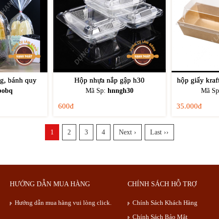
g, bánh quy
Hộp nhựa nắp gập h30
hộp giấy kraf
bobq
Mã Sp:
hnngh30
Mã S
600đ
35.000đ
1
2
3
4
Next ›
Last ››
HƯỚNG DẪN MUA HÀNG
CHÍNH SÁCH HỖ TRỢ
Hướng dẫn mua hàng vui lòng click.
Chính Sách Khách Hàng
Chính Sách Bảo Mật