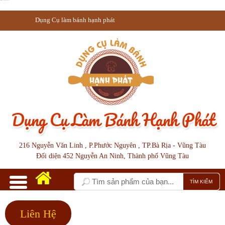
Liên Hệ | Dụng Cụ làm bánh hạnh phát
Dụng Cụ làm bánh hạnh phát
216 Nguyễn Văn Linh , P.Phước Nguyên , TP.Bà Rịa - Vũng Tàu
Đối diện 452 Nguyễn An Ninh, Thành phố Vũng Tàu
Liên Hệ