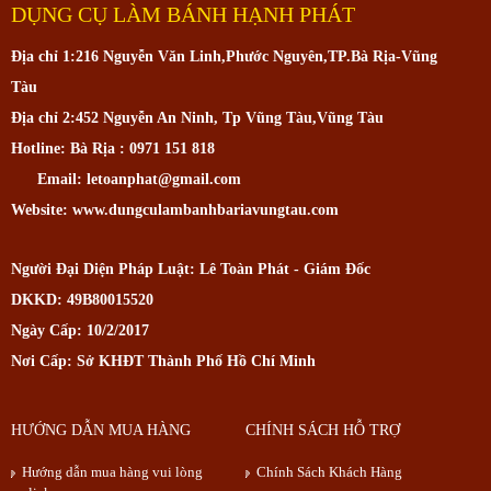
DỤNG CỤ LÀM BÁNH HẠNH PHÁT
Địa chỉ 1:216 Nguyễn Văn Linh,Phước Nguyên,TP.Bà Rịa-Vũng
Tàu
Địa chỉ 2:452 Nguyễn An Ninh, Tp Vũng Tàu,Vũng Tàu
Hotline: Bà Rịa : 0971 151 818
Email: letoanphat@gmail.com
Website: www.dungculambanhbariavungtau.com
Người Đại Diện Pháp Luật: Lê Toàn Phát - Giám Đốc
DKKD: 49B80015520
Ngày Cấp: 10/2/2017
Nơi Cấp: Sở KHĐT Thành Phố Hồ Chí Minh
HƯỚNG DẪN MUA HÀNG
CHÍNH SÁCH HỖ TRỢ
Hướng dẫn mua hàng vui lòng
Chính Sách Khách Hàng